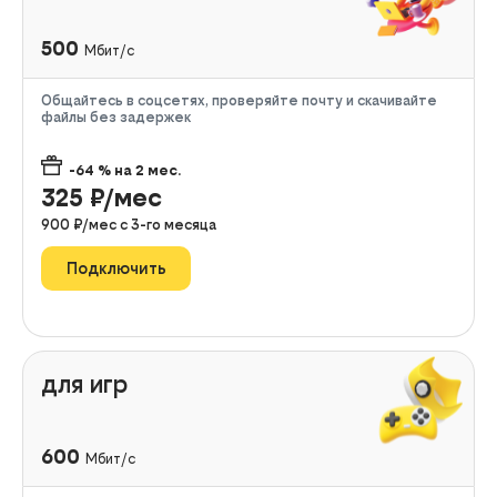
500
Мбит/с
Общайтесь в соцсетях, проверяйте почту и скачивайте
файлы без задержек
-64
% на
2
мес.
325
₽/мес
900
₽/мес с
3
-го месяца
Подключить
для игр
600
Мбит/с