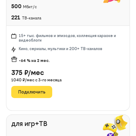
500
Мбит/с
221
ТВ-канала
15+ тыс. фильмов и эпизодов, коллекция караоке и
видеоблоги
Кино, сериалы, мультики и 200+ ТВ-каналов
-64
% на
2
мес.
375
₽/мес
1040
₽/мес с
3
-го месяца
Подключить
для игр+ТВ