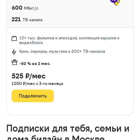
600
Мбит/с
221
ТВ-канала
15+ тыс. фильмов и эпизодов, коллекция караоке и
видеоблоги
Кино, сериалы, мультики и 200+ ТВ-каналов
-50
% на
2
мес.
525
₽/мес
1050
₽/мес с
3
-го месяца
Подключить
Подписки для тебя, семьи и
дома билайн в Москве