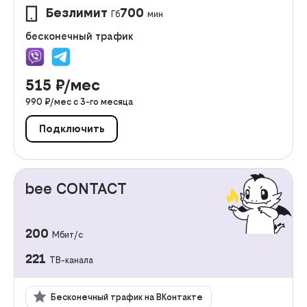
Безлимит
700
Гб
мин
бесконечный трафик
515
₽/мес
990
₽/мес с
3
-го месяца
Подключить
bee CONTACT
200
Мбит/с
221
ТВ-канала
Бесконечный трафик на ВКонтакте