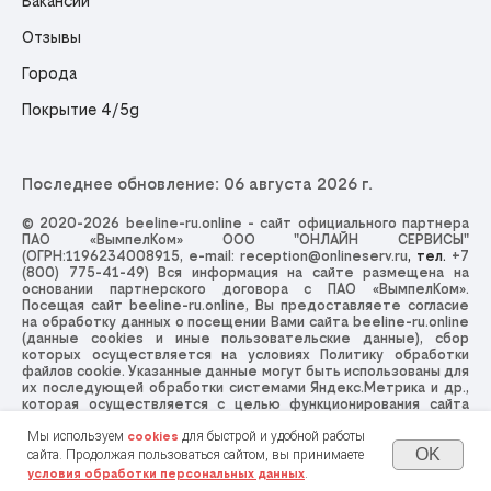
Вакансии
Отзывы
Города
Покрытие 4/5g
Последнее обновление: 06 августа 2026 г.
© 2020-2026 beeline-ru.online - сайт официального партнера
ПАО «ВымпелКом» ООО "ОНЛАЙН СЕРВИСЫ"
(ОГРН:1196234008915, e-mail:
reception@onlineserv.ru
, тел.
+7
(800) 775-41-49
) Вся информация на сайте размещена на
основании партнерского договора с ПАО «ВымпелКом».
Посещая сайт beeline-ru.online, Вы предоставляете согласие
на обработку данных о посещении Вами сайта beeline-ru.online
(данные cookies и иные пользовательские данные), сбор
которых осуществляется на условиях
Политику обработки
файлов cookie
. Указанные данные могут быть использованы для
их последующей обработки системами Яндекс.Метрика и др.,
которая осуществляется с целью функционирования сайта
beeline-ru.online. Отправляя заявку, Вы принимаете
Политику
обработки персональных данных
,
Пользовательское
Мы используем
для быстрой и удобной работы
cookies
соглашение
и даёте
Согласие на обработку Ваших
OK
сайта. Продолжая пользоваться сайтом, вы принимаете
персональных данных
.
.
условия обработки персональных данных